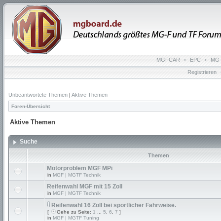
MGFCAR
•
EPC
•
MG 
Registrieren
Unbeantwortete Themen
|
Aktive Themen
Foren-Übersicht
Aktive Themen
Suche
Themen
Motorproblem MGF MPi
in
MGF | MGTF Technik
Reifenwahl MGF mit 15 Zoll
in
MGF | MGTF Technik
Reifenwahl 16 Zoll bei sportlicher Fahrweise.
[
Gehe zu Seite:
1
...
5
,
6
,
7
]
in
MGF | MGTF Tuning