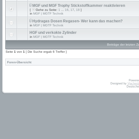
MGF und MGF Trophy Stickstoffkammer reaktivieren
[
Gehe zu Seite:
1
...
16
,
17
,
18
]
in
MGF | MGTF Technik
Hydragas Dosen Regasen- Wer kann das machen?
in
MGF | MGTF Technik
HGF und verkokte Zylinder
in
MGF | MGTF Technik
Beiträge der letzten Z
Seite
1
von
1
[ Die Suche ergab 6 Treffer ]
Foren-Übersicht
Powere
Designed by
Vjachesl
Deutsche