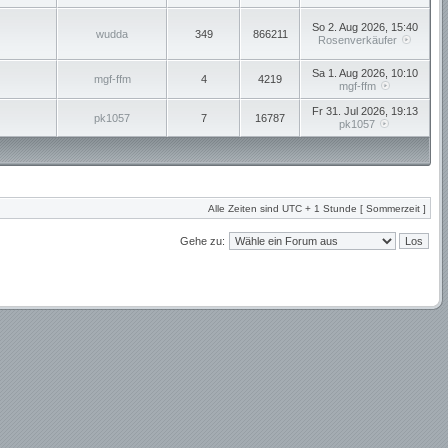
So 2. Aug 2026, 15:40
wudda
349
866211
Rosenverkäufer
Sa 1. Aug 2026, 10:10
mgf-ffm
4
4219
mgf-ffm
Fr 31. Jul 2026, 19:13
pk1057
7
16787
pk1057
Alle Zeiten sind UTC + 1 Stunde [ Sommerzeit ]
Gehe zu: