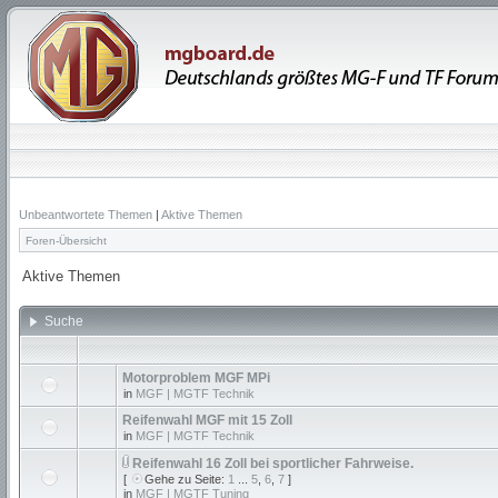
Unbeantwortete Themen
|
Aktive Themen
Foren-Übersicht
Aktive Themen
Suche
Motorproblem MGF MPi
in
MGF | MGTF Technik
Reifenwahl MGF mit 15 Zoll
in
MGF | MGTF Technik
Reifenwahl 16 Zoll bei sportlicher Fahrweise.
[
Gehe zu Seite:
1
...
5
,
6
,
7
]
in
MGF | MGTF Tuning