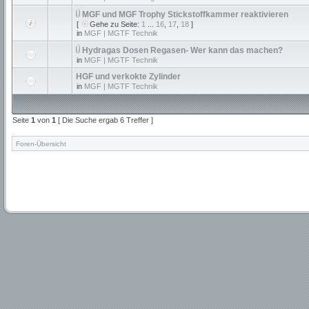
MGF und MGF Trophy Stickstoffkammer reaktivieren
[
Gehe zu Seite:
1
...
16
,
17
,
18
]
in
MGF | MGTF Technik
Hydragas Dosen Regasen- Wer kann das machen?
in
MGF | MGTF Technik
HGF und verkokte Zylinder
in
MGF | MGTF Technik
Seite
1
von
1
[ Die Suche ergab 6 Treffer ]
Foren-Übersicht