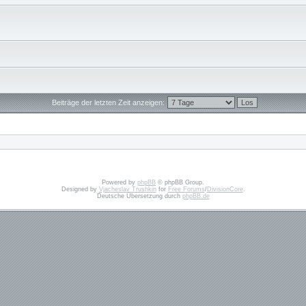
Beiträge der letzten Zeit anzeigen:
Powered by
phpBB
© phpBB Group.
Designed by
Vjacheslav Trushkin
for
Free Forums
/
DivisionCore
.
Deutsche Übersetzung durch
phpBB.de