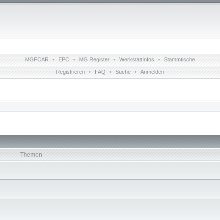
MGFCAR
•
EPC
•
MG Register
•
WerkstattInfos
•
Stammtische
Registrieren
•
FAQ
•
Suche
•
Anmelden
Themen