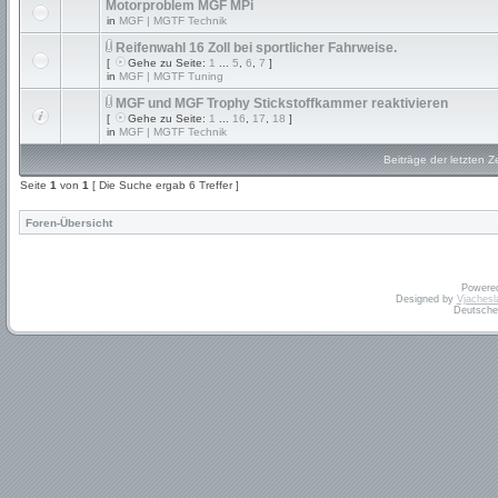
Motorproblem MGF MPi
in
MGF | MGTF Technik
Reifenwahl 16 Zoll bei sportlicher Fahrweise.
[
Gehe zu Seite:
1
...
5
,
6
,
7
]
in
MGF | MGTF Tuning
MGF und MGF Trophy Stickstoffkammer reaktivieren
[
Gehe zu Seite:
1
...
16
,
17
,
18
]
in
MGF | MGTF Technik
Beiträge der letzten Z
Seite
1
von
1
[ Die Suche ergab 6 Treffer ]
Foren-Übersicht
Powere
Designed by
Vjachesl
Deutsche