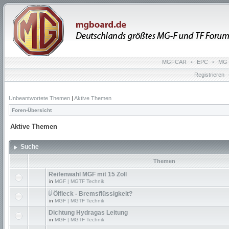
MGFCAR
•
EPC
•
MG 
Registrieren
Unbeantwortete Themen
|
Aktive Themen
Foren-Übersicht
Aktive Themen
Suche
Themen
Reifenwahl MGF mit 15 Zoll
in
MGF | MGTF Technik
Ölfleck - Bremsflüssigkeit?
in
MGF | MGTF Technik
Dichtung Hydragas Leitung
in
MGF | MGTF Technik