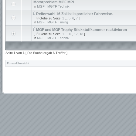
Motorproblem MGF MPi
in
MGF | MGTF Technik
Reifenwahl 16 Zoll bei sportlicher Fahrweise.
[
Gehe zu Seite:
1
...
5
,
6
,
7
]
in
MGF | MGTF Tuning
MGF und MGF Trophy Stickstoffkammer reaktivieren
[
Gehe zu Seite:
1
...
16
,
17
,
18
]
in
MGF | MGTF Technik
Seite
1
von
1
[ Die Suche ergab 6 Treffer ]
Foren-Übersicht