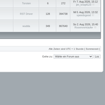
Fr 7. Aug 2026, 15:12
Torsten
6
272
jim_knopf123
Mi 5. Aug 2026, 13:32
RST Driver
128
394738
speedsgood
So 2. Aug 2026, 15:40
wudda
349
867640
Rosenverkäufer
Alle Zeiten sind UTC + 1 Stunde [ Sommerzeit ]
Gehe zu: