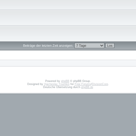
Beiträge der letzten Zeit anzeigen:
Powered by
phpBB
© phpBB Group.
Designed by
Vjacheslav Trushkin
for
Free Forums
/
DivisionCore
.
Deutsche Übersetzung durch
phpBB.de