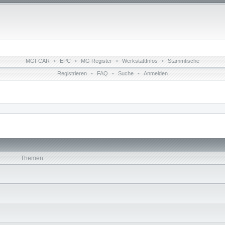
MGFCAR
•
EPC
•
MG Register
•
WerkstattInfos
•
Stammtische
Registrieren
•
FAQ
•
Suche
•
Anmelden
Themen