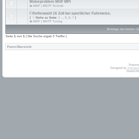
Motorproblem MGF MPi
in
MGF | MGTF Technik
Reifenwahl 16 Zoll bei sportlicher Fahrweise.
[
Gehe zu Seite:
1
...
5
,
6
,
7
]
in
MGF | MGTF Tuning
Beiträge der letzten Z
Seite
1
von
1
[ Die Suche ergab 5 Treffer ]
Foren-Übersicht
Powere
Designed by
Vjachesl
Deutsche