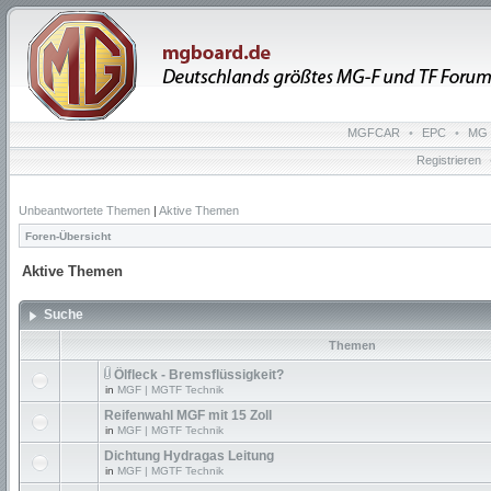
MGFCAR
•
EPC
•
MG 
Registrieren
Unbeantwortete Themen
|
Aktive Themen
Foren-Übersicht
Aktive Themen
Suche
Themen
Ölfleck - Bremsflüssigkeit?
in
MGF | MGTF Technik
Reifenwahl MGF mit 15 Zoll
in
MGF | MGTF Technik
Dichtung Hydragas Leitung
in
MGF | MGTF Technik