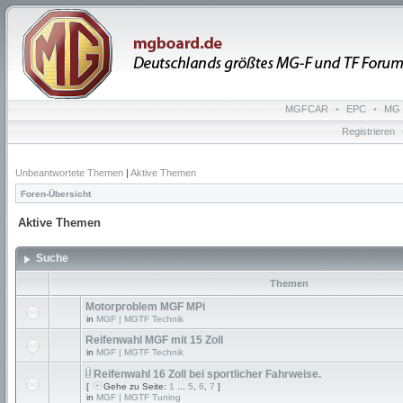
MGFCAR
•
EPC
•
MG 
Registrieren
Unbeantwortete Themen
|
Aktive Themen
Foren-Übersicht
Aktive Themen
Suche
Themen
Motorproblem MGF MPi
in
MGF | MGTF Technik
Reifenwahl MGF mit 15 Zoll
in
MGF | MGTF Technik
Reifenwahl 16 Zoll bei sportlicher Fahrweise.
[
Gehe zu Seite:
1
...
5
,
6
,
7
]
in
MGF | MGTF Tuning