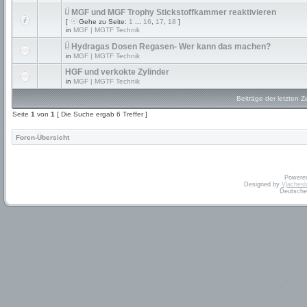
MGF und MGF Trophy Stickstoffkammer reaktivieren
[
Gehe zu Seite:
1
...
16
,
17
,
18
]
in
MGF | MGTF Technik
Hydragas Dosen Regasen- Wer kann das machen?
in
MGF | MGTF Technik
HGF und verkokte Zylinder
in
MGF | MGTF Technik
Beiträge der letzten Z
Seite
1
von
1
[ Die Suche ergab 6 Treffer ]
Foren-Übersicht
Powere
Designed by
Vjachesl
Deutsche