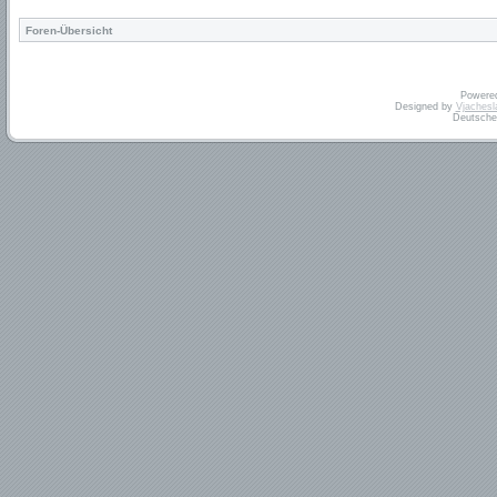
Foren-Übersicht
Powere
Designed by
Vjachesl
Deutsche