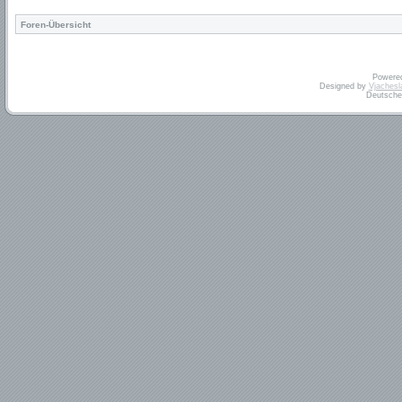
Foren-Übersicht
Powere
Designed by
Vjachesl
Deutsche