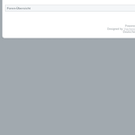
Foren-Übersicht
Powere
Designed by
Vjachesl
Deutsche