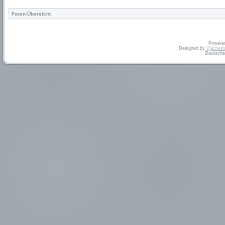
Foren-Übersicht
Powere
Designed by
Vjachesl
Deutsche