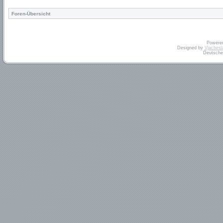
Foren-Übersicht
Powere
Designed by
Vjachesl
Deutsche