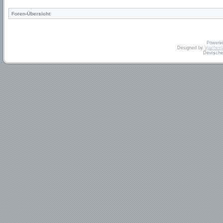
Foren-Übersicht
Powere
Designed by
Vjachesl
Deutsche