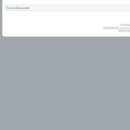
Foren-Übersicht
Powere
Designed by
Vjachesl
Deutsche