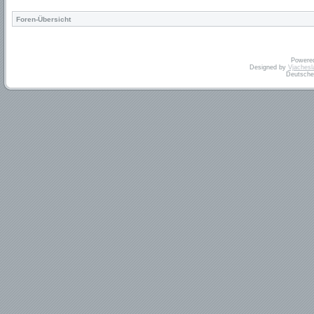
Foren-Übersicht
Powere
Designed by
Vjachesl
Deutsche