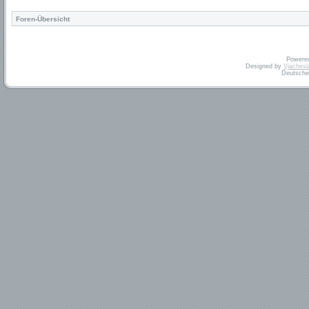
Foren-Übersicht
Powere
Designed by
Vjachesl
Deutsche