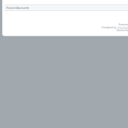
Foren-Übersicht
Powere
Designed by
Vjachesl
Deutsche