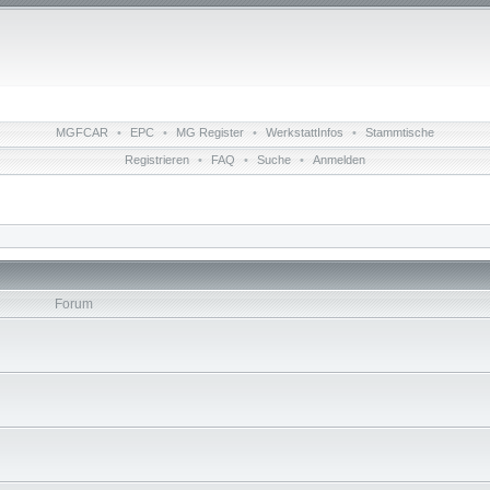
MGFCAR
•
EPC
•
MG Register
•
WerkstattInfos
•
Stammtische
Registrieren
•
FAQ
•
Suche
•
Anmelden
Forum