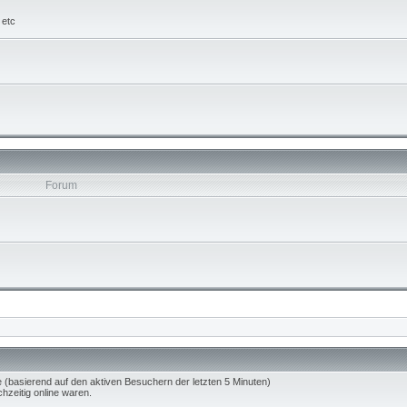
 etc
Forum
e (basierend auf den aktiven Besuchern der letzten 5 Minuten)
hzeitig online waren.