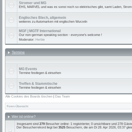
Stromer und MG
EHS, MARVEL und was es sonst noch so elektrisches gibt, samt Laden, Strom
Englisches Blech, allgemein
weiteres zu Automarken mit englischen Wurzeln
MGF | MGTF International
Our non-german speaking section - everyone's welcome !
Moderator:
Herbie
Termine
MG Events
Termine festlegen & einsehen
Treffen & Stammtische
Termine festlegen & einsehen
Alle Cookies des Boards löschen
|
Das Team
Foren-Übersicht
Wer ist online?
Insgesamt sind
279
Besucher online: 1 registrierter, 0 unsichtbare und 278 Gäst
Der Besucherrekord liegt bei
3525
Besuchern, die am Di 28. Apr 2026, 03:37 gleic