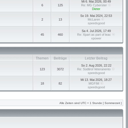
Mi 6. Mai 2026, 00:49
6
125
Re: MG Cyberster
Dieter
So 19. Mai 2024, 22:53
2
13
McLaren
speedsgood
Sa 4. Jul 2026, 17:49
45
460
Re: Xpart as part of leac
xpower
Themen
Beiträge
Letzter Beitrag
So 2. Aug 2026, 22:22
123
3072
Re: Südtirol Veteranento
speedsgood
Mi 13. Mai 2026, 18:27
18
82
MGFIM
speedsgood
Alle Zeiten sind UTC + 1 Stunde [ Sommerzeit ]