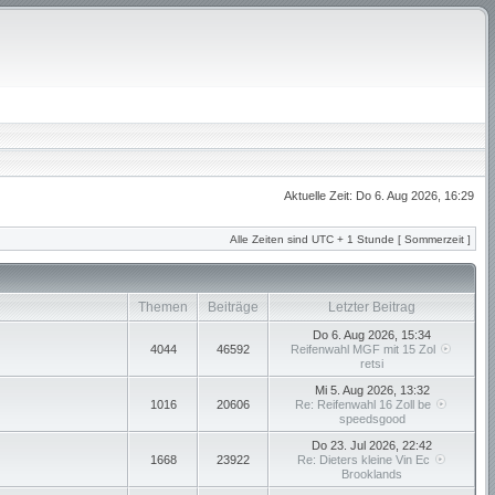
Aktuelle Zeit: Do 6. Aug 2026, 16:29
Alle Zeiten sind UTC + 1 Stunde [ Sommerzeit ]
Themen
Beiträge
Letzter Beitrag
Do 6. Aug 2026, 15:34
4044
46592
Reifenwahl MGF mit 15 Zol
retsi
Mi 5. Aug 2026, 13:32
1016
20606
Re: Reifenwahl 16 Zoll be
speedsgood
Do 23. Jul 2026, 22:42
1668
23922
Re: Dieters kleine Vin Ec
Brooklands