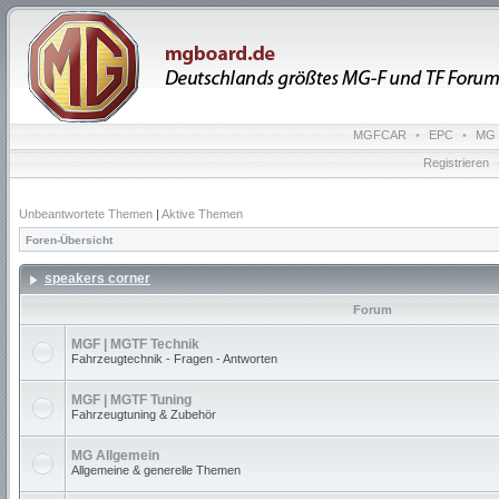
MGFCAR
•
EPC
•
MG 
Registrieren
Unbeantwortete Themen
|
Aktive Themen
Foren-Übersicht
speakers corner
Forum
MGF | MGTF Technik
Fahrzeugtechnik - Fragen - Antworten
MGF | MGTF Tuning
Fahrzeugtuning & Zubehör
MG Allgemein
Allgemeine & generelle Themen