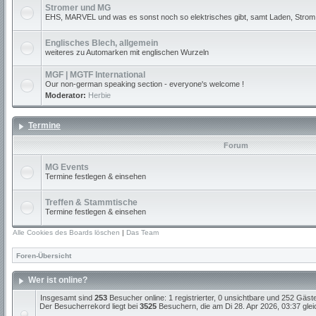
Stromer und MG
EHS, MARVEL und was es sonst noch so elektrisches gibt, samt Laden, Strom
Englisches Blech, allgemein
weiteres zu Automarken mit englischen Wurzeln
MGF | MGTF International
Our non-german speaking section - everyone's welcome !
Moderator:
Herbie
Termine
Forum
MG Events
Termine festlegen & einsehen
Treffen & Stammtische
Termine festlegen & einsehen
Alle Cookies des Boards löschen
|
Das Team
Foren-Übersicht
Wer ist online?
Insgesamt sind
253
Besucher online: 1 registrierter, 0 unsichtbare und 252 Gäst
Der Besucherrekord liegt bei
3525
Besuchern, die am Di 28. Apr 2026, 03:37 gleic