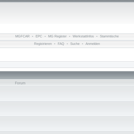
MGFCAR
•
EPC
•
MG Register
•
WerkstattInfos
•
Stammtische
Registrieren
•
FAQ
•
Suche
•
Anmelden
Forum