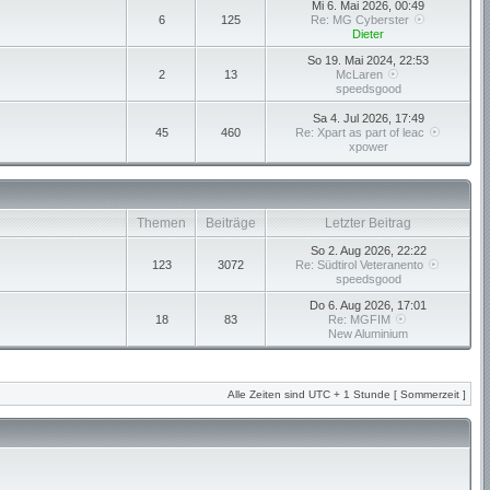
Mi 6. Mai 2026, 00:49
6
125
Re: MG Cyberster
Dieter
So 19. Mai 2024, 22:53
2
13
McLaren
speedsgood
Sa 4. Jul 2026, 17:49
45
460
Re: Xpart as part of leac
xpower
Themen
Beiträge
Letzter Beitrag
So 2. Aug 2026, 22:22
123
3072
Re: Südtirol Veteranento
speedsgood
Do 6. Aug 2026, 17:01
18
83
Re: MGFIM
New Aluminium
Alle Zeiten sind UTC + 1 Stunde [ Sommerzeit ]