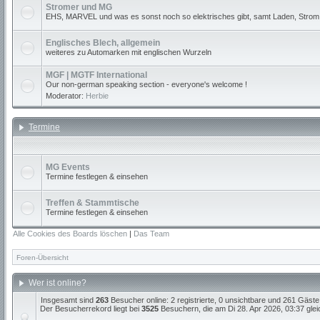
Stromer und MG
EHS, MARVEL und was es sonst noch so elektrisches gibt, samt Laden, Strom
Englisches Blech, allgemein
weiteres zu Automarken mit englischen Wurzeln
MGF | MGTF International
Our non-german speaking section - everyone's welcome !
Moderator:
Herbie
Termine
MG Events
Termine festlegen & einsehen
Treffen & Stammtische
Termine festlegen & einsehen
Alle Cookies des Boards löschen
|
Das Team
Foren-Übersicht
Wer ist online?
Insgesamt sind
263
Besucher online: 2 registrierte, 0 unsichtbare und 261 Gäste
Der Besucherrekord liegt bei
3525
Besuchern, die am Di 28. Apr 2026, 03:37 gleic