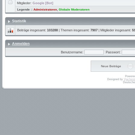
Mitglieder:
Google [Bot]
Legende ::
Administratoren
,
Globale Moderatoren
Statistik
Beiträge insgesamt:
103288
| Themen insgesamt:
7907
| Mitglieder insgesamt:
5
Anmelden
Benutzername:
Passwort:
Neue Beiträge
Powere
Designed by
Vjachesl
Deutsche