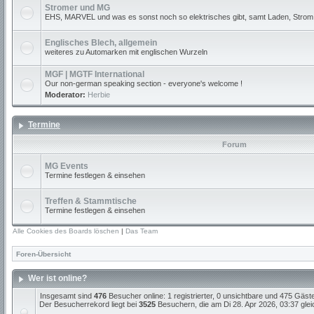
Stromer und MG
EHS, MARVEL und was es sonst noch so elektrisches gibt, samt Laden, Strom
Englisches Blech, allgemein
weiteres zu Automarken mit englischen Wurzeln
MGF | MGTF International
Our non-german speaking section - everyone's welcome !
Moderator:
Herbie
Termine
Forum
MG Events
Termine festlegen & einsehen
Treffen & Stammtische
Termine festlegen & einsehen
Alle Cookies des Boards löschen
|
Das Team
Foren-Übersicht
Wer ist online?
Insgesamt sind
476
Besucher online: 1 registrierter, 0 unsichtbare und 475 Gäst
Der Besucherrekord liegt bei
3525
Besuchern, die am Di 28. Apr 2026, 03:37 gleic