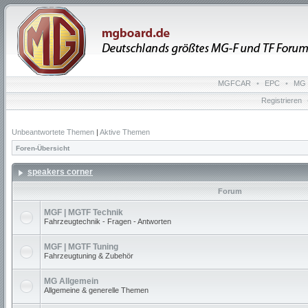
MGFCAR
•
EPC
•
MG 
Registrieren
Unbeantwortete Themen
|
Aktive Themen
Foren-Übersicht
speakers corner
Forum
MGF | MGTF Technik
Fahrzeugtechnik - Fragen - Antworten
MGF | MGTF Tuning
Fahrzeugtuning & Zubehör
MG Allgemein
Allgemeine & generelle Themen