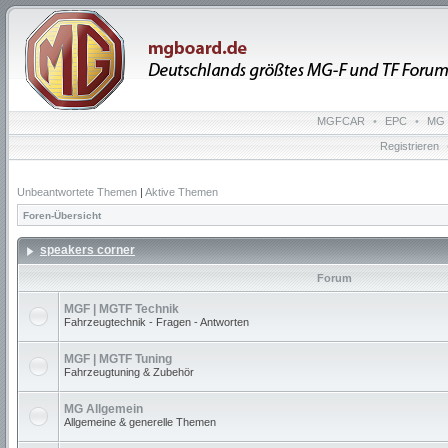
MGFCAR
•
EPC
•
MG 
Registrieren
Unbeantwortete Themen
|
Aktive Themen
Foren-Übersicht
speakers corner
Forum
MGF | MGTF Technik
Fahrzeugtechnik - Fragen - Antworten
MGF | MGTF Tuning
Fahrzeugtuning & Zubehör
MG Allgemein
Allgemeine & generelle Themen