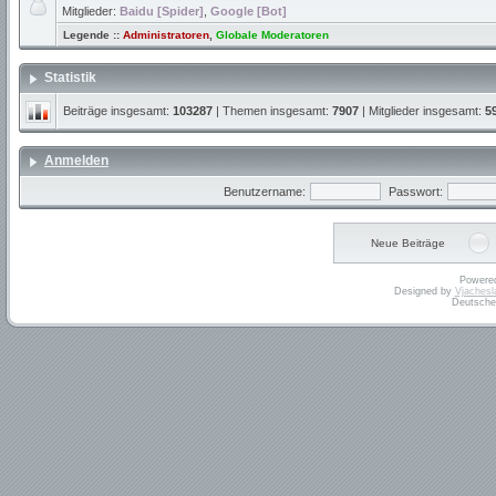
Mitglieder:
Baidu [Spider]
,
Google [Bot]
Legende ::
Administratoren
,
Globale Moderatoren
Statistik
Beiträge insgesamt:
103287
| Themen insgesamt:
7907
| Mitglieder insgesamt:
5
Anmelden
Benutzername:
Passwort:
Neue Beiträge
Powere
Designed by
Vjachesl
Deutsche