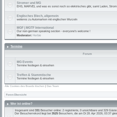
Stromer und MG
EHS, MARVEL und was es sonst noch so elektrisches gibt, samt Laden, Strom
Englisches Blech, allgemein
weiteres zu Automarken mit englischen Wurzeln
MGF | MGTF International
Our non-german speaking section - everyone's welcome !
Moderator:
Herbie
Termine
Forum
MG Events
Termine festlegen & einsehen
Treffen & Stammtische
Termine festlegen & einsehen
Alle Cookies des Boards löschen
|
Das Team
Foren-Übersicht
Wer ist online?
Insgesamt sind
331
Besucher online: 2 registrierte, 0 unsichtbare und 329 Gäste
Der Besucherrekord liegt bei
3525
Besuchern, die am Di 28. Apr 2026, 03:37 gleic