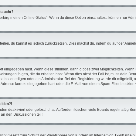
ftaucht?
Verbirg meinen Online-Status“. Wenn du diese Option einschaltest, können nur Admi
mitteilen, du kannst es jedoch zurücksetzen. Dies machst du, indem du auf der Anm
ort eingegeben hast. Wenn diese stimmen, dann gibt es zwei Möglichkeiten. Wenn
isungen folgen, die du erhalten hast. Wenn dies nicht der Fall ist, muss dein Benu
bst erledigen oder ein Administrator. Bei der Registrierung wurde dir mitgeteilt, ob
Adresse korrekt eingegeben hast oder die E-Mail von einem Spam-Filter blockiert 
melden?!
den deaktiviert oder gelöscht hat. Außerdem löschen viele Boards regelmäßig Benu
 an den Diskussionen teil!
ch: Gesetz zum Schutz der Privatsphäre von Kindern im Internet von 1998) ist ein