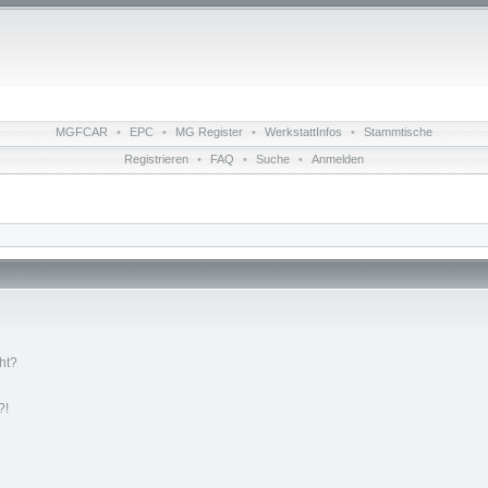
MGFCAR
•
EPC
•
MG Register
•
WerkstattInfos
•
Stammtische
Registrieren
•
FAQ
•
Suche
•
Anmelden
ht?
?!