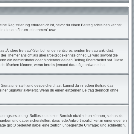
ne Registrierung erforderlich ist, bevor du einen Beitrag schreiben kannst.
n in diesem Forum teilnehmen“ usw.
das „Ändere Beitrag“-Symbol für den entsprechenden Beitrag anklickst;
in der Themenansicht als überarbeitet gekennzeichnet. Es wird sowohl die
enn ein Administrator oder Moderator deinen Beitrag überarbeitet hat. Diese
 nicht löschen können, wenn bereits jemand darauf geantwortet hat.
gnatur erstellt und gespeichert hast, kannst du in jedem Beitrag das
iner Signatur aktivierst. Wenn du einen einzelnen Beitrag dennoch ohne
itragserstellung. Solltest du diesen Bereich nicht sehen können, so hast du
ngeben und dabei sicherstellen, dass jede Antwortmöglichkeit in einer eigenen
ge gilt (0 bedeutet dabei eine zeitlich unbegrenzte Umfrage) und schließlich,