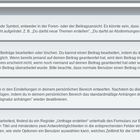
 Symbol, entweder in der Foren- oder der Beitragsansicht. Es könnte sein, dass ei
 aufgelistet. Z. B. „Du darfst neue Themen erstellen“, „Du darfst an Abstimmunge
 Beiträge bearbeiten oder löschen. Du kannst einen Beitrag bearbeiten, indem du 
öglich. Wenn bereits jemand auf deinen Beitrag geantwortet hat, wird dein Beitrag 
weis erscheint nicht, wenn noch niemand auf deinen Beitrag geantwortet hat oder w
ein Beitrag überarbeitet wurde. Bitte beachte, dass normale Benutzer einen Beitrag
in den Einstellungen in deinem persönlichen Bereich entwerfen. Nachdem du die Si
ufügen, indem du in deinem persönlichen Bereich das standardmäßige Anhängen de
„Signatur anhängen“ wieder deaktivieren.
itest, findest du ein Register „Umfrage erstellen“ unterhalb des Formulars zur Be
en Titel und mindestens zwei Antwortmöglichkeiten in die entsprechenden Felder ei
en, wie viele Optionen ein Benutzer auswählen kann, welches Zeitlimit für die Umfra