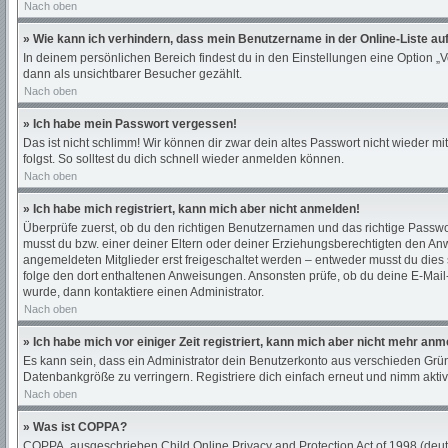
Nach oben
» Wie kann ich verhindern, dass mein Benutzername in der Online-Liste au
In deinem persönlichen Bereich findest du in den Einstellungen eine Option „
dann als unsichtbarer Besucher gezählt.
Nach oben
» Ich habe mein Passwort vergessen!
Das ist nicht schlimm! Wir können dir zwar dein altes Passwort nicht wieder 
folgst. So solltest du dich schnell wieder anmelden können.
Nach oben
» Ich habe mich registriert, kann mich aber nicht anmelden!
Überprüfe zuerst, ob du den richtigen Benutzernamen und das richtige Passw
musst du bzw. einer deiner Eltern oder deiner Erziehungsberechtigten den Anwe
angemeldeten Mitglieder erst freigeschaltet werden – entweder musst du dies sel
folge den dort enthaltenen Anweisungen. Ansonsten prüfe, ob du deine E-Mail-
wurde, dann kontaktiere einen Administrator.
Nach oben
» Ich habe mich vor einiger Zeit registriert, kann mich aber nicht mehr an
Es kann sein, dass ein Administrator dein Benutzerkonto aus verschieden Grün
Datenbankgröße zu verringern. Registriere dich einfach erneut und nimm aktiv
Nach oben
» Was ist COPPA?
COPPA, ausgeschrieben Child Online Privacy and Protection Act of 1998 (deuts