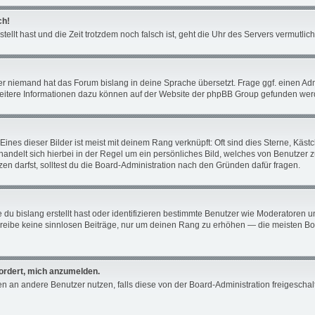
ch!
tellt hast und die Zeit trotzdem noch falsch ist, geht die Uhr des Servers vermutli
er niemand hat das Forum bislang in deine Sprache übersetzt. Frage ggf. einen Admin
 Weitere Informationen dazu können auf der Website der phpBB Group gefunden wer
ines dieser Bilder ist meist mit deinem Rang verknüpft: Oft sind dies Sterne, Käs
 handelt sich hierbei in der Regel um ein persönliches Bild, welches von Benutzer 
n darfst, solltest du die Board-Administration nach den Gründen dafür fragen.
du bislang erstellt hast oder identifizieren bestimmte Benutzer wie Moderatoren 
schreibe keine sinnlosen Beiträge, nur um deinen Rang zu erhöhen — die meisten Bo
fordert, mich anzumelden.
chten an andere Benutzer nutzen, falls diese von der Board-Administration freiges