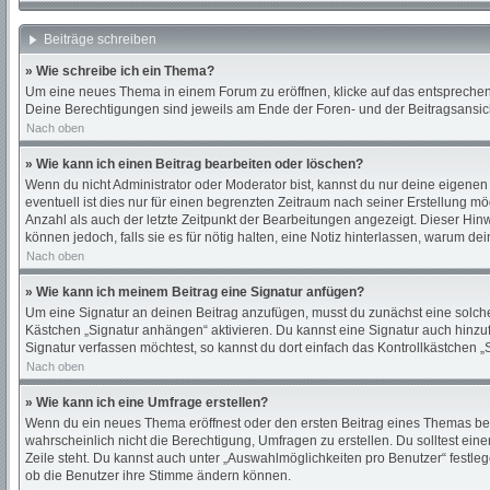
Beiträge schreiben
» Wie schreibe ich ein Thema?
Um eine neues Thema in einem Forum zu eröffnen, klicke auf das entsprechende
Deine Berechtigungen sind jeweils am Ende der Foren- und der Beitragsansicht
Nach oben
» Wie kann ich einen Beitrag bearbeiten oder löschen?
Wenn du nicht Administrator oder Moderator bist, kannst du nur deine eigenen
eventuell ist dies nur für einen begrenzten Zeitraum nach seiner Erstellung m
Anzahl als auch der letzte Zeitpunkt der Bearbeitungen angezeigt. Dieser Hin
können jedoch, falls sie es für nötig halten, eine Notiz hinterlassen, warum d
Nach oben
» Wie kann ich meinem Beitrag eine Signatur anfügen?
Um eine Signatur an deinen Beitrag anzufügen, musst du zunächst eine solche 
Kästchen „Signatur anhängen“ aktivieren. Du kannst eine Signatur auch hinz
Signatur verfassen möchtest, so kannst du dort einfach das Kontrollkästchen 
Nach oben
» Wie kann ich eine Umfrage erstellen?
Wenn du ein neues Thema eröffnest oder den ersten Beitrag eines Themas bearbe
wahrscheinlich nicht die Berechtigung, Umfragen zu erstellen. Du solltest ein
Zeile steht. Du kannst auch unter „Auswahlmöglichkeiten pro Benutzer“ festleg
ob die Benutzer ihre Stimme ändern können.