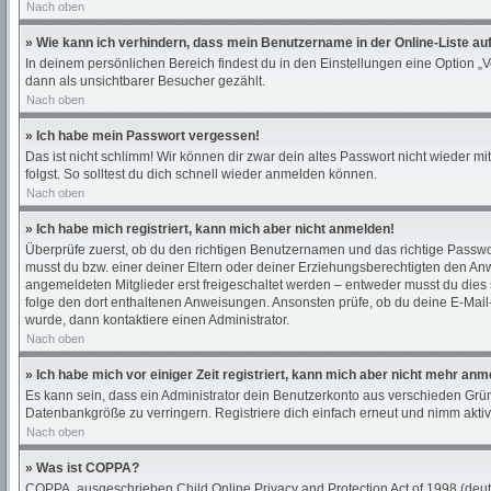
Nach oben
» Wie kann ich verhindern, dass mein Benutzername in der Online-Liste au
In deinem persönlichen Bereich findest du in den Einstellungen eine Option „
dann als unsichtbarer Besucher gezählt.
Nach oben
» Ich habe mein Passwort vergessen!
Das ist nicht schlimm! Wir können dir zwar dein altes Passwort nicht wieder 
folgst. So solltest du dich schnell wieder anmelden können.
Nach oben
» Ich habe mich registriert, kann mich aber nicht anmelden!
Überprüfe zuerst, ob du den richtigen Benutzernamen und das richtige Passw
musst du bzw. einer deiner Eltern oder deiner Erziehungsberechtigten den Anwe
angemeldeten Mitglieder erst freigeschaltet werden – entweder musst du dies sel
folge den dort enthaltenen Anweisungen. Ansonsten prüfe, ob du deine E-Mail-
wurde, dann kontaktiere einen Administrator.
Nach oben
» Ich habe mich vor einiger Zeit registriert, kann mich aber nicht mehr an
Es kann sein, dass ein Administrator dein Benutzerkonto aus verschieden Grün
Datenbankgröße zu verringern. Registriere dich einfach erneut und nimm aktiv
Nach oben
» Was ist COPPA?
COPPA, ausgeschrieben Child Online Privacy and Protection Act of 1998 (deuts