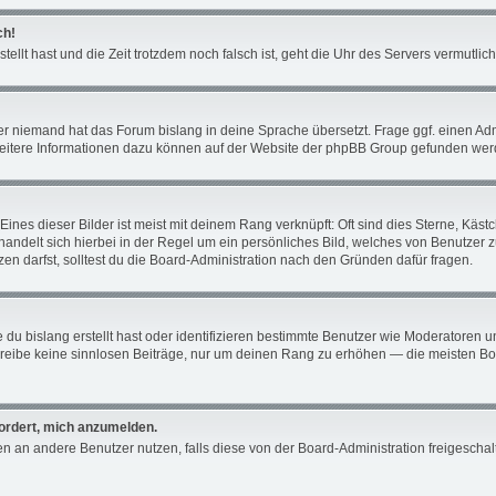
ch!
tellt hast und die Zeit trotzdem noch falsch ist, geht die Uhr des Servers vermutli
er niemand hat das Forum bislang in deine Sprache übersetzt. Frage ggf. einen Admin
 Weitere Informationen dazu können auf der Website der phpBB Group gefunden wer
ines dieser Bilder ist meist mit deinem Rang verknüpft: Oft sind dies Sterne, Käs
 handelt sich hierbei in der Regel um ein persönliches Bild, welches von Benutzer 
n darfst, solltest du die Board-Administration nach den Gründen dafür fragen.
du bislang erstellt hast oder identifizieren bestimmte Benutzer wie Moderatoren 
schreibe keine sinnlosen Beiträge, nur um deinen Rang zu erhöhen — die meisten Bo
fordert, mich anzumelden.
chten an andere Benutzer nutzen, falls diese von der Board-Administration freiges