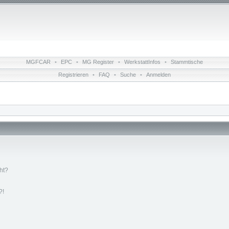
MGFCAR
•
EPC
•
MG Register
•
WerkstattInfos
•
Stammtische
Registrieren
•
FAQ
•
Suche
•
Anmelden
ht?
?!