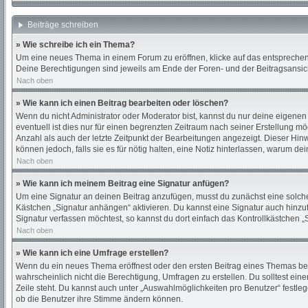
Beiträge schreiben
» Wie schreibe ich ein Thema?
Um eine neues Thema in einem Forum zu eröffnen, klicke auf das entsprechende
Deine Berechtigungen sind jeweils am Ende der Foren- und der Beitragsansicht
Nach oben
» Wie kann ich einen Beitrag bearbeiten oder löschen?
Wenn du nicht Administrator oder Moderator bist, kannst du nur deine eigenen
eventuell ist dies nur für einen begrenzten Zeitraum nach seiner Erstellung m
Anzahl als auch der letzte Zeitpunkt der Bearbeitungen angezeigt. Dieser Hin
können jedoch, falls sie es für nötig halten, eine Notiz hinterlassen, warum d
Nach oben
» Wie kann ich meinem Beitrag eine Signatur anfügen?
Um eine Signatur an deinen Beitrag anzufügen, musst du zunächst eine solche 
Kästchen „Signatur anhängen“ aktivieren. Du kannst eine Signatur auch hinz
Signatur verfassen möchtest, so kannst du dort einfach das Kontrollkästchen 
Nach oben
» Wie kann ich eine Umfrage erstellen?
Wenn du ein neues Thema eröffnest oder den ersten Beitrag eines Themas bearbe
wahrscheinlich nicht die Berechtigung, Umfragen zu erstellen. Du solltest ein
Zeile steht. Du kannst auch unter „Auswahlmöglichkeiten pro Benutzer“ festleg
ob die Benutzer ihre Stimme ändern können.