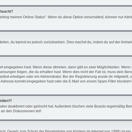
ftaucht?
Verbirg meinen Online-Status“. Wenn du diese Option einschaltest, können nur Admi
mitteilen, du kannst es jedoch zurücksetzen. Dies machst du, indem du auf der Anm
ort eingegeben hast. Wenn diese stimmen, dann gibt es zwei Möglichkeiten. Wenn
isungen folgen, die du erhalten hast. Wenn dies nicht der Fall ist, muss dein Benu
bst erledigen oder ein Administrator. Bei der Registrierung wurde dir mitgeteilt, ob
Adresse korrekt eingegeben hast oder die E-Mail von einem Spam-Filter blockiert 
melden?!
den deaktiviert oder gelöscht hat. Außerdem löschen viele Boards regelmäßig Benu
 an den Diskussionen teil!
ch: Gesetz zum Schutz der Privatsphäre von Kindern im Internet von 1998) ist ein