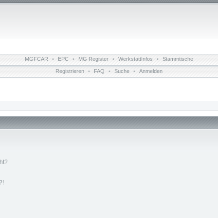
MGFCAR
•
EPC
•
MG Register
•
WerkstattInfos
•
Stammtische
Registrieren
•
FAQ
•
Suche
•
Anmelden
ht?
?!