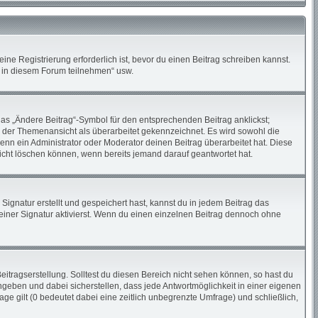
ne Registrierung erforderlich ist, bevor du einen Beitrag schreiben kannst.
n in diesem Forum teilnehmen“ usw.
das „Ändere Beitrag“-Symbol für den entsprechenden Beitrag anklickst;
in der Themenansicht als überarbeitet gekennzeichnet. Es wird sowohl die
enn ein Administrator oder Moderator deinen Beitrag überarbeitet hat. Diese
 nicht löschen können, wenn bereits jemand darauf geantwortet hat.
gnatur erstellt und gespeichert hast, kannst du in jedem Beitrag das
iner Signatur aktivierst. Wenn du einen einzelnen Beitrag dennoch ohne
itragserstellung. Solltest du diesen Bereich nicht sehen können, so hast du
ngeben und dabei sicherstellen, dass jede Antwortmöglichkeit in einer eigenen
ge gilt (0 bedeutet dabei eine zeitlich unbegrenzte Umfrage) und schließlich,