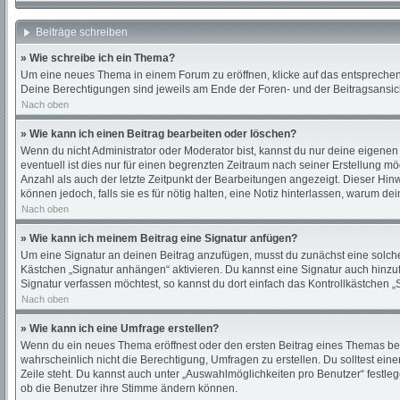
Beiträge schreiben
» Wie schreibe ich ein Thema?
Um eine neues Thema in einem Forum zu eröffnen, klicke auf das entsprechende
Deine Berechtigungen sind jeweils am Ende der Foren- und der Beitragsansicht
Nach oben
» Wie kann ich einen Beitrag bearbeiten oder löschen?
Wenn du nicht Administrator oder Moderator bist, kannst du nur deine eigenen
eventuell ist dies nur für einen begrenzten Zeitraum nach seiner Erstellung m
Anzahl als auch der letzte Zeitpunkt der Bearbeitungen angezeigt. Dieser Hin
können jedoch, falls sie es für nötig halten, eine Notiz hinterlassen, warum d
Nach oben
» Wie kann ich meinem Beitrag eine Signatur anfügen?
Um eine Signatur an deinen Beitrag anzufügen, musst du zunächst eine solche 
Kästchen „Signatur anhängen“ aktivieren. Du kannst eine Signatur auch hinz
Signatur verfassen möchtest, so kannst du dort einfach das Kontrollkästchen 
Nach oben
» Wie kann ich eine Umfrage erstellen?
Wenn du ein neues Thema eröffnest oder den ersten Beitrag eines Themas bearbe
wahrscheinlich nicht die Berechtigung, Umfragen zu erstellen. Du solltest ein
Zeile steht. Du kannst auch unter „Auswahlmöglichkeiten pro Benutzer“ festleg
ob die Benutzer ihre Stimme ändern können.