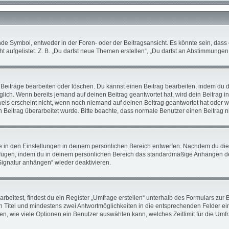
 Symbol, entweder in der Foren- oder der Beitragsansicht. Es könnte sein, dass ei
 aufgelistet. Z. B. „Du darfst neue Themen erstellen“, „Du darfst an Abstimmunge
 Beiträge bearbeiten oder löschen. Du kannst einen Beitrag bearbeiten, indem du 
öglich. Wenn bereits jemand auf deinen Beitrag geantwortet hat, wird dein Beitrag 
weis erscheint nicht, wenn noch niemand auf deinen Beitrag geantwortet hat oder w
ein Beitrag überarbeitet wurde. Bitte beachte, dass normale Benutzer einen Beitrag
in den Einstellungen in deinem persönlichen Bereich entwerfen. Nachdem du die Si
ufügen, indem du in deinem persönlichen Bereich das standardmäßige Anhängen de
„Signatur anhängen“ wieder deaktivieren.
itest, findest du ein Register „Umfrage erstellen“ unterhalb des Formulars zur Be
en Titel und mindestens zwei Antwortmöglichkeiten in die entsprechenden Felder ei
en, wie viele Optionen ein Benutzer auswählen kann, welches Zeitlimit für die Umfra