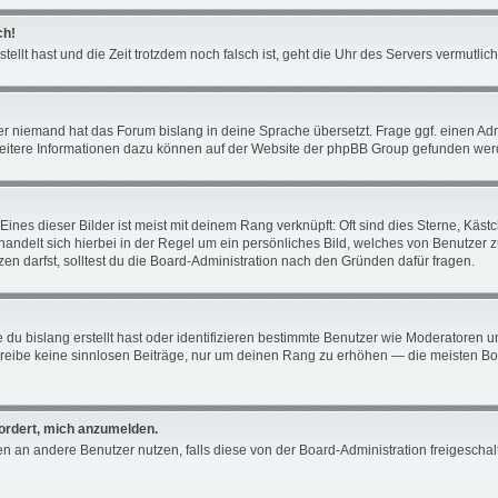
ch!
tellt hast und die Zeit trotzdem noch falsch ist, geht die Uhr des Servers vermutli
er niemand hat das Forum bislang in deine Sprache übersetzt. Frage ggf. einen Admin
 Weitere Informationen dazu können auf der Website der phpBB Group gefunden wer
ines dieser Bilder ist meist mit deinem Rang verknüpft: Oft sind dies Sterne, Käs
 handelt sich hierbei in der Regel um ein persönliches Bild, welches von Benutzer 
n darfst, solltest du die Board-Administration nach den Gründen dafür fragen.
du bislang erstellt hast oder identifizieren bestimmte Benutzer wie Moderatoren 
schreibe keine sinnlosen Beiträge, nur um deinen Rang zu erhöhen — die meisten Bo
fordert, mich anzumelden.
chten an andere Benutzer nutzen, falls diese von der Board-Administration freiges