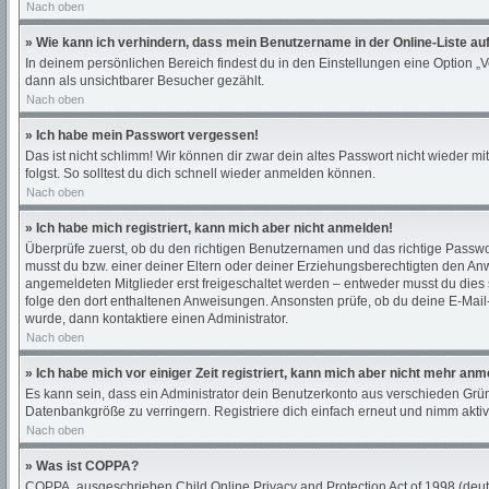
Nach oben
» Wie kann ich verhindern, dass mein Benutzername in der Online-Liste au
In deinem persönlichen Bereich findest du in den Einstellungen eine Option „
dann als unsichtbarer Besucher gezählt.
Nach oben
» Ich habe mein Passwort vergessen!
Das ist nicht schlimm! Wir können dir zwar dein altes Passwort nicht wieder 
folgst. So solltest du dich schnell wieder anmelden können.
Nach oben
» Ich habe mich registriert, kann mich aber nicht anmelden!
Überprüfe zuerst, ob du den richtigen Benutzernamen und das richtige Passw
musst du bzw. einer deiner Eltern oder deiner Erziehungsberechtigten den Anwe
angemeldeten Mitglieder erst freigeschaltet werden – entweder musst du dies sel
folge den dort enthaltenen Anweisungen. Ansonsten prüfe, ob du deine E-Mail-
wurde, dann kontaktiere einen Administrator.
Nach oben
» Ich habe mich vor einiger Zeit registriert, kann mich aber nicht mehr an
Es kann sein, dass ein Administrator dein Benutzerkonto aus verschieden Grün
Datenbankgröße zu verringern. Registriere dich einfach erneut und nimm aktiv
Nach oben
» Was ist COPPA?
COPPA, ausgeschrieben Child Online Privacy and Protection Act of 1998 (deuts