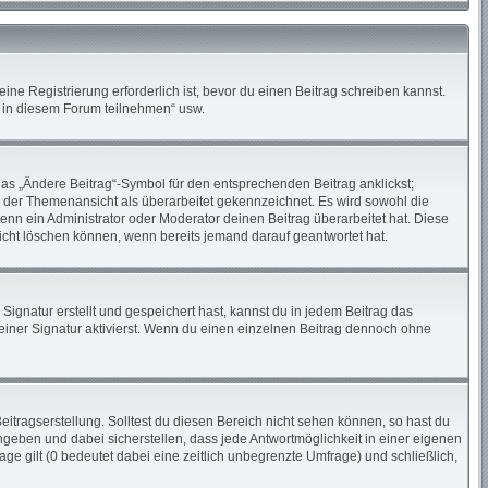
ne Registrierung erforderlich ist, bevor du einen Beitrag schreiben kannst.
n in diesem Forum teilnehmen“ usw.
das „Ändere Beitrag“-Symbol für den entsprechenden Beitrag anklickst;
in der Themenansicht als überarbeitet gekennzeichnet. Es wird sowohl die
enn ein Administrator oder Moderator deinen Beitrag überarbeitet hat. Diese
 nicht löschen können, wenn bereits jemand darauf geantwortet hat.
gnatur erstellt und gespeichert hast, kannst du in jedem Beitrag das
iner Signatur aktivierst. Wenn du einen einzelnen Beitrag dennoch ohne
itragserstellung. Solltest du diesen Bereich nicht sehen können, so hast du
ngeben und dabei sicherstellen, dass jede Antwortmöglichkeit in einer eigenen
ge gilt (0 bedeutet dabei eine zeitlich unbegrenzte Umfrage) und schließlich,