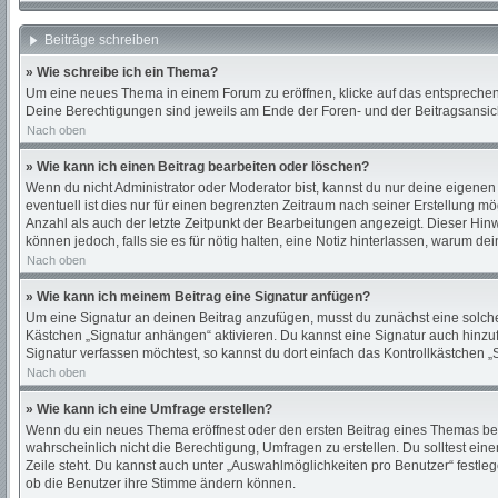
Beiträge schreiben
» Wie schreibe ich ein Thema?
Um eine neues Thema in einem Forum zu eröffnen, klicke auf das entsprechende
Deine Berechtigungen sind jeweils am Ende der Foren- und der Beitragsansicht
Nach oben
» Wie kann ich einen Beitrag bearbeiten oder löschen?
Wenn du nicht Administrator oder Moderator bist, kannst du nur deine eigenen
eventuell ist dies nur für einen begrenzten Zeitraum nach seiner Erstellung m
Anzahl als auch der letzte Zeitpunkt der Bearbeitungen angezeigt. Dieser Hin
können jedoch, falls sie es für nötig halten, eine Notiz hinterlassen, warum d
Nach oben
» Wie kann ich meinem Beitrag eine Signatur anfügen?
Um eine Signatur an deinen Beitrag anzufügen, musst du zunächst eine solche 
Kästchen „Signatur anhängen“ aktivieren. Du kannst eine Signatur auch hinz
Signatur verfassen möchtest, so kannst du dort einfach das Kontrollkästchen 
Nach oben
» Wie kann ich eine Umfrage erstellen?
Wenn du ein neues Thema eröffnest oder den ersten Beitrag eines Themas bearbe
wahrscheinlich nicht die Berechtigung, Umfragen zu erstellen. Du solltest ein
Zeile steht. Du kannst auch unter „Auswahlmöglichkeiten pro Benutzer“ festleg
ob die Benutzer ihre Stimme ändern können.