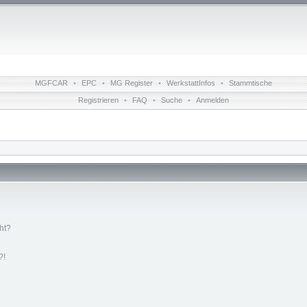
MGFCAR
•
EPC
•
MG Register
•
WerkstattInfos
•
Stammtische
Registrieren
•
FAQ
•
Suche
•
Anmelden
ht?
?!