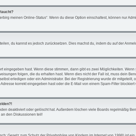
ftaucht?
Verbirg meinen Online-Status“. Wenn du diese Option einschaltest, können nur Admi
mitteilen, du kannst es jedoch zurücksetzen. Dies machst du, indem du auf der Anm
ort eingegeben hast. Wenn diese stimmen, dann gibt es zwei Möglichkeiten. Wenn
isungen folgen, die du erhalten hast. Wenn dies nicht der Fall ist, muss dein Benu
bst erledigen oder ein Administrator. Bei der Registrierung wurde dir mitgeteilt, ob
Adresse korrekt eingegeben hast oder die E-Mail von einem Spam-Filter blockiert 
melden?!
den deaktiviert oder gelöscht hat. Außerdem löschen viele Boards regelmäßig Benu
 an den Diskussionen teil!
ch: Gesetz zum Schutz der Privatsphäre von Kindern im Internet von 1998) ist ein