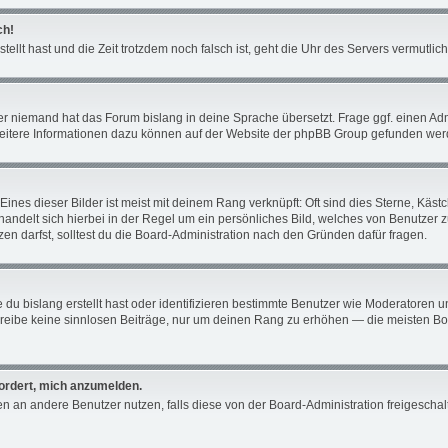
ch!
tellt hast und die Zeit trotzdem noch falsch ist, geht die Uhr des Servers vermutli
er niemand hat das Forum bislang in deine Sprache übersetzt. Frage ggf. einen Admin
 Weitere Informationen dazu können auf der Website der phpBB Group gefunden wer
ines dieser Bilder ist meist mit deinem Rang verknüpft: Oft sind dies Sterne, Käs
 handelt sich hierbei in der Regel um ein persönliches Bild, welches von Benutzer 
n darfst, solltest du die Board-Administration nach den Gründen dafür fragen.
du bislang erstellt hast oder identifizieren bestimmte Benutzer wie Moderatoren 
schreibe keine sinnlosen Beiträge, nur um deinen Rang zu erhöhen — die meisten Bo
fordert, mich anzumelden.
chten an andere Benutzer nutzen, falls diese von der Board-Administration freiges