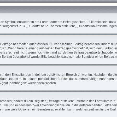
 Symbol, entweder in der Foren- oder der Beitragsansicht. Es könnte sein, dass ei
 aufgelistet. Z. B. „Du darfst neue Themen erstellen“, „Du darfst an Abstimmunge
 Beiträge bearbeiten oder löschen. Du kannst einen Beitrag bearbeiten, indem du 
öglich. Wenn bereits jemand auf deinen Beitrag geantwortet hat, wird dein Beitrag 
weis erscheint nicht, wenn noch niemand auf deinen Beitrag geantwortet hat oder w
ein Beitrag überarbeitet wurde. Bitte beachte, dass normale Benutzer einen Beitrag
in den Einstellungen in deinem persönlichen Bereich entwerfen. Nachdem du die Si
ufügen, indem du in deinem persönlichen Bereich das standardmäßige Anhängen de
„Signatur anhängen“ wieder deaktivieren.
itest, findest du ein Register „Umfrage erstellen“ unterhalb des Formulars zur Be
en Titel und mindestens zwei Antwortmöglichkeiten in die entsprechenden Felder ei
en, wie viele Optionen ein Benutzer auswählen kann, welches Zeitlimit für die Umfra