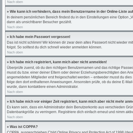
Nach oben
» Wie kann ich verhindern, dass mein Benutzername in der Online-Liste au
In deinem persönlichen Bereich findest du in den Einstellungen eine Option „
dann als unsichtbarer Besucher gezählt.
Nach oben
» Ich habe mein Passwort vergessen!
Das ist nicht schlimm! Wir können dir zwar dein altes Passwort nicht wieder 
folgst. So solltest du dich schnell wieder anmelden können.
Nach oben
» Ich habe mich registriert, kann mich aber nicht anmelden!
Überprüfe zuerst, ob du den richtigen Benutzernamen und das richtige Passw
musst du bzw. einer deiner Eltern oder deiner Erziehungsberechtigten den Anwe
angemeldeten Mitglieder erst freigeschaltet werden – entweder musst du dies sel
folge den dort enthaltenen Anweisungen. Ansonsten prüfe, ob du deine E-Mail-
wurde, dann kontaktiere einen Administrator.
Nach oben
» Ich habe mich vor einiger Zeit registriert, kann mich aber nicht mehr an
Es kann sein, dass ein Administrator dein Benutzerkonto aus verschieden Grün
Datenbankgröße zu verringern. Registriere dich einfach erneut und nimm aktiv
Nach oben
» Was ist COPPA?
COPPA, ausgeschrieben Child Online Privacy and Protection Act of 1998 (deuts