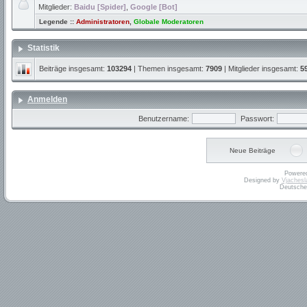
Mitglieder:
Baidu [Spider]
,
Google [Bot]
Legende ::
Administratoren
,
Globale Moderatoren
Statistik
Beiträge insgesamt:
103294
| Themen insgesamt:
7909
| Mitglieder insgesamt:
5
Anmelden
Benutzername:
Passwort:
Neue Beiträge
Powere
Designed by
Vjachesl
Deutsche