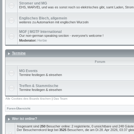
Stromer und MG
EHS, MARVEL und was es sonst noch so elektrisches gibt, samt Laden, Strom
Englisches Blech, allgemein
weiteres zu Automarken mit englischen Wurzeln
MGF | MGTF International
Our non-german speaking section - everyone's welcome !
Moderator:
Herbie
Termine
Forum
MG Events
Termine festlegen & einsehen
Treffen & Stammtische
Termine festlegen & einsehen
Alle Cookies des Boards löschen
|
Das Team
Foren-Übersicht
Wer ist online?
Insgesamt sind
250
Besucher online: 2 registrierte, 0 unsichtbare und 248 Gäste
Der Besucherrekord liegt bei
3525
Besuchern, die am Di 28. Apr 2026, 03:37 gleic