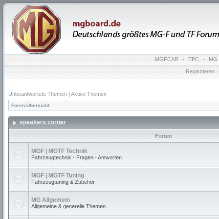
MGFCAR
•
EPC
•
MG 
Registrieren
Unbeantwortete Themen
|
Aktive Themen
Foren-Übersicht
speakers corner
Forum
MGF | MGTF Technik
Fahrzeugtechnik - Fragen - Antworten
MGF | MGTF Tuning
Fahrzeugtuning & Zubehör
MG Allgemein
Allgemeine & generelle Themen